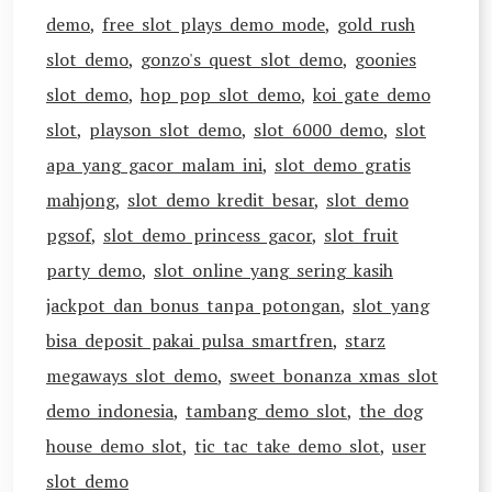
demo
,
free slot plays demo mode
,
gold rush
slot demo
,
gonzo's quest slot demo
,
goonies
slot demo
,
hop pop slot demo
,
koi gate demo
slot
,
playson slot demo
,
slot 6000 demo
,
slot
apa yang gacor malam ini
,
slot demo gratis
mahjong
,
slot demo kredit besar
,
slot demo
pgsof
,
slot demo princess gacor
,
slot fruit
party demo
,
slot online yang sering kasih
jackpot dan bonus tanpa potongan
,
slot yang
bisa deposit pakai pulsa smartfren
,
starz
megaways slot demo
,
sweet bonanza xmas slot
demo indonesia
,
tambang demo slot
,
the dog
house demo slot
,
tic tac take demo slot
,
user
slot demo