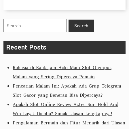
Search
for:
Recent Posts
Rahasia di Balik Jam Hoki Main Slot Olympus
Malam yang Sering Dipercaya Pemain
Pencarian Malam Ini: Apakah Ada Grup Telegram
Slot Gacor yang Beneran Bisa Dipercaya?
Apakah Slot Online Review Aztec Sun Hold And
Win Layak Dicoba? Simak Ulasan Lengkapnya!
Pengalaman Bermain dan Fitur Menarik dari Ulasan