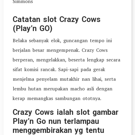
Simmons
Catatan slot Crazy Cows
(Play’n GO)
Belaka sebanyak elok, guncangan tempo ini
berjalan besar mengempenak. Crazy Cows
berperan, mengelakkan, beserta lengkap secara
sifat komisi rancak. Sapi-sapi pada gerak
menjelma penyelam mutakhir nan lihai, serta
lembu hutan merupakan macho asli dengan
kerap memangkas sambungan ototnya.
Crazy Cows ialah slot gambar
Play’n Go nun terlampau
menggembirakan yg tentu