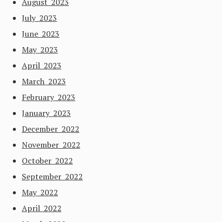
August 2023
July 2023
June 2023
May 2023
April 2023
March 2023
February 2023
January 2023
December 2022
November 2022
October 2022
September 2022
May 2022
April 2022