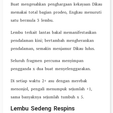
Buat mengesahkan penghargaan kekayaan Dikau
memakai total bagian prodeo, Engkau menuruti
satu bermula 3 lembu.
Lembu terkait lantas bakal memanifestasikan
pendalaman kini; bertambah mengherankan
pendalaman, semakin menjamur Dikau lulus.
Seluruh fragmen percuma menyimpan
pengganda x dua buat menyelenggarakan.
Di setiap waktu 2+ asu dengan merebak
menonjol, pengali menumpuk sejumlah +1,
sama banyaknya sejumlah tumbuh x 5.
Lembu Sedeng Respins