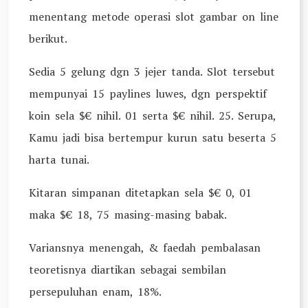
menentang metode operasi slot gambar on line
berikut.
Sedia 5 gelung dgn 3 jejer tanda. Slot tersebut
mempunyai 15 paylines luwes, dgn perspektif
koin sela $€ nihil. 01 serta $€ nihil. 25. Serupa,
Kamu jadi bisa bertempur kurun satu beserta 5
harta tunai.
Kitaran simpanan ditetapkan sela $€ 0, 01
maka $€ 18, 75 masing-masing babak.
Variansnya menengah, & faedah pembalasan
teoretisnya diartikan sebagai sembilan
persepuluhan enam, 18%.