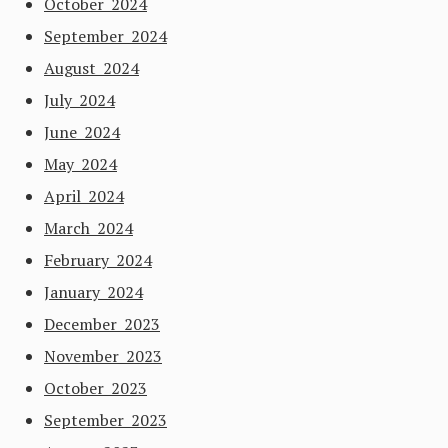
October 2024
September 2024
August 2024
July 2024
June 2024
May 2024
April 2024
March 2024
February 2024
January 2024
December 2023
November 2023
October 2023
September 2023