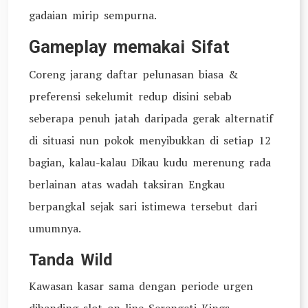
gadaian mirip sempurna.
Gameplay memakai Sifat
Coreng jarang daftar pelunasan biasa &
preferensi sekelumit redup disini sebab
seberapa penuh jatah daripada gerak alternatif
di situasi nun pokok menyibukkan di setiap 12
bagian, kalau-kalau Dikau kudu merenung rada
berlainan atas wadah taksiran Engkau
berpangkal sejak sari istimewa tersebut dari
umumnya.
Tanda Wild
Kawasan kasar sama dengan periode urgen