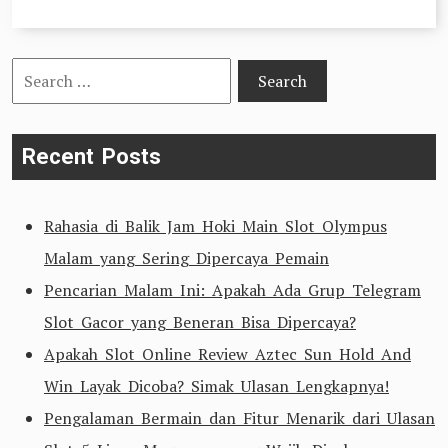
Search
for:
Recent Posts
Rahasia di Balik Jam Hoki Main Slot Olympus
Malam yang Sering Dipercaya Pemain
Pencarian Malam Ini: Apakah Ada Grup Telegram
Slot Gacor yang Beneran Bisa Dipercaya?
Apakah Slot Online Review Aztec Sun Hold And
Win Layak Dicoba? Simak Ulasan Lengkapnya!
Pengalaman Bermain dan Fitur Menarik dari Ulasan