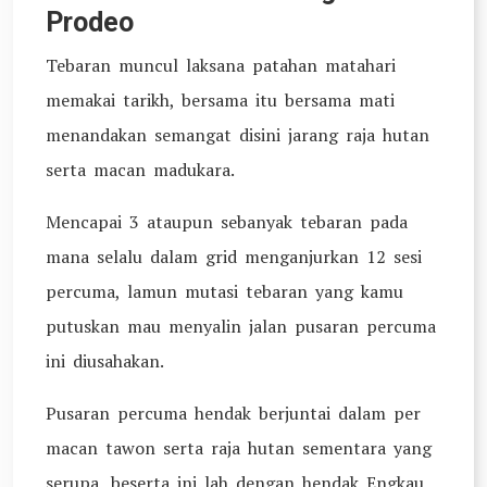
Prodeo
Tebaran muncul laksana patahan matahari
memakai tarikh, bersama itu bersama mati
menandakan semangat disini jarang raja hutan
serta macan madukara.
Mencapai 3 ataupun sebanyak tebaran pada
mana selalu dalam grid menganjurkan 12 sesi
percuma, lamun mutasi tebaran yang kamu
putuskan mau menyalin jalan pusaran percuma
ini diusahakan.
Pusaran percuma hendak berjuntai dalam per
macan tawon serta raja hutan sementara yang
serupa, beserta ini lah dengan hendak Engkau