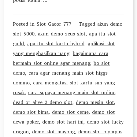
posisi Kamu. …
Posted in
Slot Gacor 777
Tagged
akun demo
slot 5000
,
akun demo zeus slot
,
apa itu slot
guild
,
apa itu slot kartu hybrid
,
aplikasi slot
yang menghasilkan uang
,
bagaimana cara
bermain slot online agar menang
,
bo slot
demo
,
cara agar menang main slot higgs
domino
,
cara mengatasi slot kartu sim yang
rusak
,
cara supaya menang main slot online
,
dead or alive 2 demo slot
,
demo mesin slot
,
demo slot bima
,
demo slot ceme
,
demo slot
dewa poker
,
demo slot hari ini
,
demo slot lucky
dragon
,
demo slot mayong
,
demo slot olympus