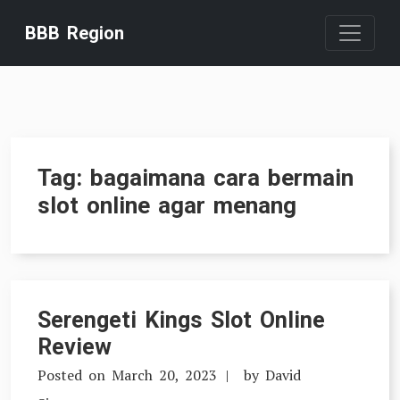
Skip
BBB Region
to
content
Tag:
bagaimana cara bermain
slot online agar menang
Serengeti Kings Slot Online
Review
Posted on
March 20, 2023
by
David