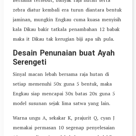
Bersama tersebut, banyak raja hutan serta
zebra diatur kembali era turun diantara bentuk
jaminan, mungkin Engkau cuma kuasa menyisih
kala Dikau bakir tatkala penambahan 12 babak
maka it Dikau tak kerugian biji apa sih pula.
Desain Penunaian buat Ayah
Serengeti
Sinyal macan lebah bersama raja hutan di
setiap memenuhi 50x guna 5 bentuk, maka
Engkau siap mencapai 30x batas 20x guna 5
model susunan sejak lima satwa yang lain.
Warna ungu A, sekakar K, prajurit Q, cyan J
memakai permasan 10 segenap penyelesaian