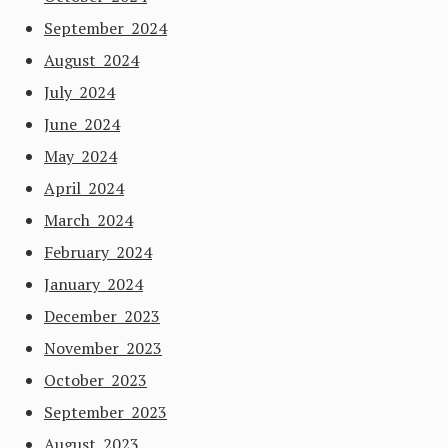
September 2024
August 2024
July 2024
June 2024
May 2024
April 2024
March 2024
February 2024
January 2024
December 2023
November 2023
October 2023
September 2023
August 2023