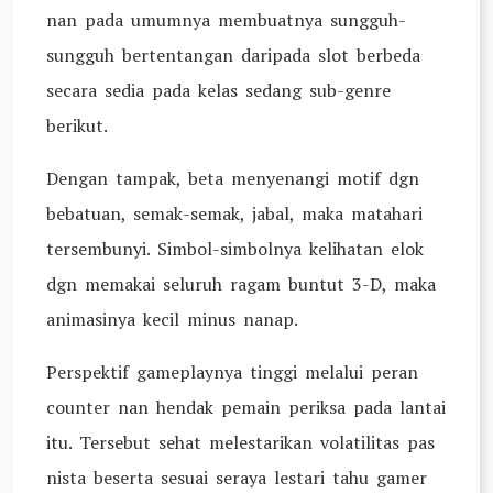
nan pada umumnya membuatnya sungguh-
sungguh bertentangan daripada slot berbeda
secara sedia pada kelas sedang sub-genre
berikut.
Dengan tampak, beta menyenangi motif dgn
bebatuan, semak-semak, jabal, maka matahari
tersembunyi. Simbol-simbolnya kelihatan elok
dgn memakai seluruh ragam buntut 3-D, maka
animasinya kecil minus nanap.
Perspektif gameplaynya tinggi melalui peran
counter nan hendak pemain periksa pada lantai
itu. Tersebut sehat melestarikan volatilitas pas
nista beserta sesuai seraya lestari tahu gamer