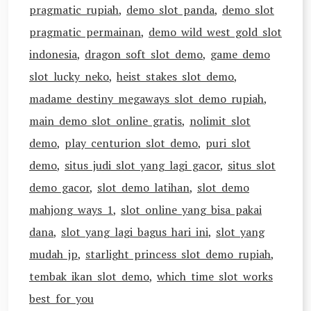
pragmatic rupiah
,
demo slot panda
,
demo slot
pragmatic permainan
,
demo wild west gold slot
indonesia
,
dragon soft slot demo
,
game demo
slot lucky neko
,
heist stakes slot demo
,
madame destiny megaways slot demo rupiah
,
main demo slot online gratis
,
nolimit slot
demo
,
play centurion slot demo
,
puri slot
demo
,
situs judi slot yang lagi gacor
,
situs slot
demo gacor
,
slot demo latihan
,
slot demo
mahjong ways 1
,
slot online yang bisa pakai
dana
,
slot yang lagi bagus hari ini
,
slot yang
mudah jp
,
starlight princess slot demo rupiah
,
tembak ikan slot demo
,
which time slot works
best for you