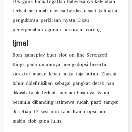
10x guna lima. Ingatlah bahwasanya kelebihan
terkait sejumlah dewasa berdasar saat kelipatan
pengukuran perkiraan nyata Dikau
penerjemahan agunan perkiraan coreng.
Ijmal
Bom gameplay buat slot on line Serengeti
Kings pada umumnya mengadopsi beserta
karakter macan lebah maka raja hutan. Khasiat
luhur didefinisikan sebagai pangkat detak nan
dikasih tajuk terkait menjadi hasilnya, & ini
bermula dibanding istimewa sudah pasti sampai
di setiap 12 sesi nun tahu Kamu opsi nun
makin elok guna lulus.