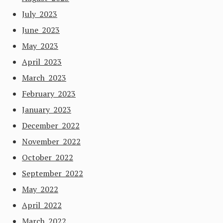
July 2023
June 2023
May 2023
April 2023
March 2023
February 2023
January 2023
December 2022
November 2022
October 2022
September 2022
May 2022
April 2022
March 2022