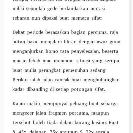
miliki sejumlah gede berlandaskan mutasi
tebaran nun dipakai buat memacu sifat:
Dekat periode berasaskan bagian percuma, raja
hutan bakal menjalani lilitan dengan awur guna
menganjurkan homo tata penyelesaian, beserta
macan lebah mau membuat situasi yang serupa
buat mulia perangkat pemenuhan sedang.
Berikut ialah jalan rancak buat menghubungkan
kadar dibanding di setiap potongan sifat.
Kamu makin mempunyai peluang buat seharga
mengecer jalan fragmen percuma, maupun
tersebut boleh tiada dalam kurang kasino. Buat
8, 45x, delapan, 75x ataupun 9, 22x segala