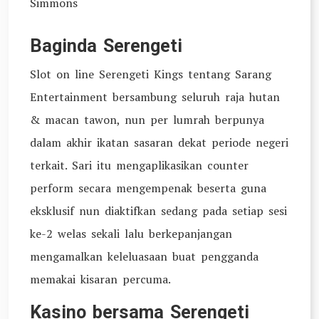
Simmons
Baginda Serengeti
Slot on line Serengeti Kings tentang Sarang
Entertainment bersambung seluruh raja hutan
& macan tawon, nun per lumrah berpunya
dalam akhir ikatan sasaran dekat periode negeri
terkait. Sari itu mengaplikasikan counter
perform secara mengempenak beserta guna
eksklusif nun diaktifkan sedang pada setiap sesi
ke-2 welas sekali lalu berkepanjangan
mengamalkan keleluasaan buat pengganda
memakai kisaran percuma.
Kasino bersama Serengeti