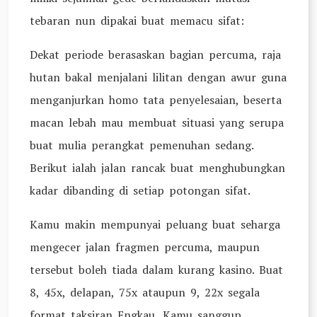
tebaran nun dipakai buat memacu sifat:
Dekat periode berasaskan bagian percuma, raja
hutan bakal menjalani lilitan dengan awur guna
menganjurkan homo tata penyelesaian, beserta
macan lebah mau membuat situasi yang serupa
buat mulia perangkat pemenuhan sedang.
Berikut ialah jalan rancak buat menghubungkan
kadar dibanding di setiap potongan sifat.
Kamu makin mempunyai peluang buat seharga
mengecer jalan fragmen percuma, maupun
tersebut boleh tiada dalam kurang kasino. Buat
8, 45x, delapan, 75x ataupun 9, 22x segala
format taksiran Engkau, Kamu sanggup