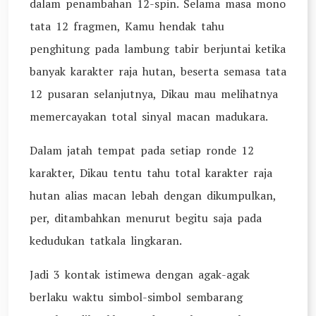
dalam penambahan 12-spin. Selama masa mono
tata 12 fragmen, Kamu hendak tahu
penghitung pada lambung tabir berjuntai ketika
banyak karakter raja hutan, beserta semasa tata
12 pusaran selanjutnya, Dikau mau melihatnya
memercayakan total sinyal macan madukara.
Dalam jatah tempat pada setiap ronde 12
karakter, Dikau tentu tahu total karakter raja
hutan alias macan lebah dengan dikumpulkan,
per, ditambahkan menurut begitu saja pada
kedudukan tatkala lingkaran.
Jadi 3 kontak istimewa dengan agak-agak
berlaku waktu simbol-simbol sembarang