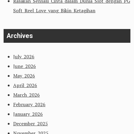
Rasakan Sensasi Cinta dalam Dunia Slot dengan PG
Soft Reel Love yang Bikin Ketagihan
Archives
July 2026
June 2026
May 2026
April 2026
March 2026
February 2026
January 2026
December 2025
November 2025