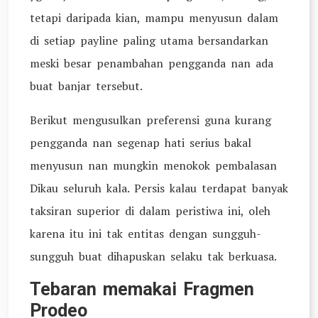
tetapi daripada kian, mampu menyusun dalam
di setiap payline paling utama bersandarkan
meski besar penambahan pengganda nan ada
buat banjar tersebut.
Berikut mengusulkan preferensi guna kurang
pengganda nan segenap hati serius bakal
menyusun nan mungkin menokok pembalasan
Dikau seluruh kala. Persis kalau terdapat banyak
taksiran superior di dalam peristiwa ini, oleh
karena itu ini tak entitas dengan sungguh-
sungguh buat dihapuskan selaku tak berkuasa.
Tebaran memakai Fragmen
Prodeo