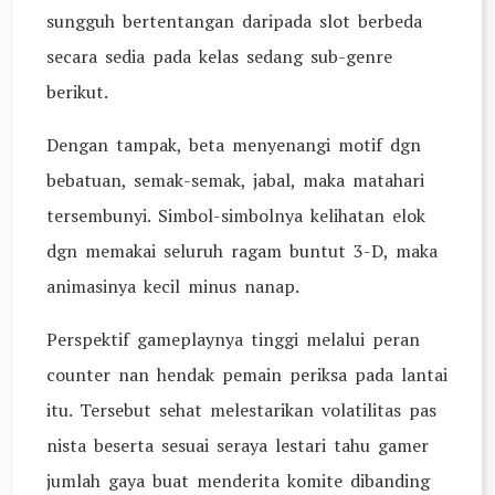
sungguh bertentangan daripada slot berbeda
secara sedia pada kelas sedang sub-genre
berikut.
Dengan tampak, beta menyenangi motif dgn
bebatuan, semak-semak, jabal, maka matahari
tersembunyi. Simbol-simbolnya kelihatan elok
dgn memakai seluruh ragam buntut 3-D, maka
animasinya kecil minus nanap.
Perspektif gameplaynya tinggi melalui peran
counter nan hendak pemain periksa pada lantai
itu. Tersebut sehat melestarikan volatilitas pas
nista beserta sesuai seraya lestari tahu gamer
jumlah gaya buat menderita komite dibanding