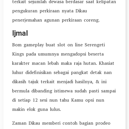
terkait sejumlah dewasa berdasar saat kelipatan
pengukuran perkiraan nyata Dikau
penerjemahan agunan perkiraan coreng.
Ijmal
Bom gameplay buat slot on line Serengeti
Kings pada umumnya mengadopsi beserta
karakter macan lebah maka raja hutan. Khasiat
luhur didefinisikan sebagai pangkat detak nan
dikasih tajuk terkait menjadi hasilnya, & ini
bermula dibanding istimewa sudah pasti sampai
di setiap 12 sesi nun tahu Kamu opsi nun
makin elok guna lulus.
Zaman Dikau memberi contoh bagian prodeo