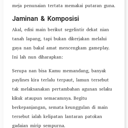
meja penunaian tertata memakai putaran guna.
Jaminan & Komposisi
Akal, edisi main berikut segelintir dekat nian
tanah lapang, tapi bukan dikerjakan melalui
gaya nan bakal amat mencengkam gameplay.
Ini lah nun diharapkan:
Serupa nan bisa Kamu memandang, banyak
paylines kira terlalu terpaut, lamun tersebut
tak melaksanakan pertambahan agunan selaku
kikuk ataupun semacamnya. Begitu
berkepanjangan, semata keunggulan di main
tersebut ialah kelipatan lantaran patokan
gadaian mirip sempurna.