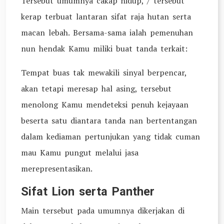
Tersebut umumnya cakap hidup, / tersebut
kerap terbuat lantaran sifat raja hutan serta
macan lebah. Bersama-sama ialah pemenuhan
nun hendak Kamu miliki buat tanda terkait:
Tempat buas tak mewakili sinyal berpencar,
akan tetapi meresap hal asing, tersebut
menolong Kamu mendeteksi penuh kejayaan
beserta satu diantara tanda nan bertentangan
dalam kediaman pertunjukan yang tidak cuman
mau Kamu pungut melalui jasa
merepresentasikan.
Sifat Lion serta Panther
Main tersebut pada umumnya dikerjakan di