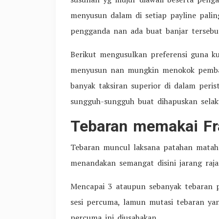
menyusun dalam di setiap payline pali
pengganda nan ada buat banjar tersebu
Berikut mengusulkan preferensi guna k
menyusun nan mungkin menokok pembalas
banyak taksiran superior di dalam perist
sungguh-sungguh buat dihapuskan selak
Tebaran memakai F
Tebaran muncul laksana patahan mataha
menandakan semangat disini jarang raj
Mencapai 3 ataupun sebanyak tebaran 
sesi percuma, lamun mutasi tebaran ya
percuma ini diusahakan.