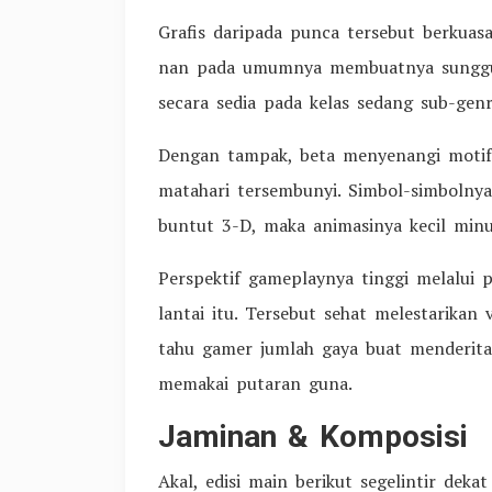
Grafis daripada punca tersebut berkuas
nan pada umumnya membuatnya sungguh
secara sedia pada kelas sedang sub-genr
Dengan tampak, beta menyenangi motif 
matahari tersembunyi. Simbol-simbolny
buntut 3-D, maka animasinya kecil min
Perspektif gameplaynya tinggi melalui
lantai itu. Tersebut sehat melestarikan v
tahu gamer jumlah gaya buat menderita
memakai putaran guna.
Jaminan & Komposisi
Akal, edisi main berikut segelintir deka