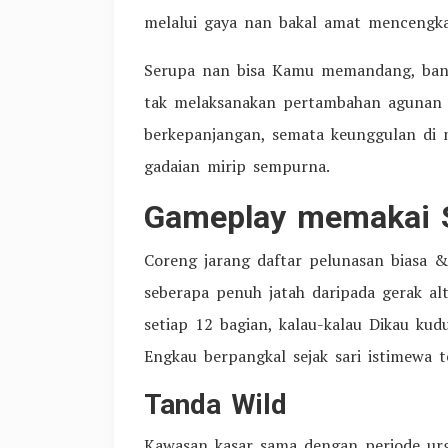
melalui gaya nan bakal amat mencengka
Serupa nan bisa Kamu memandang, banya
tak melaksanakan pertambahan agunan 
berkepanjangan, semata keunggulan di m
gadaian mirip sempurna.
Gameplay memakai S
Coreng jarang daftar pelunasan biasa & 
seberapa penuh jatah daripada gerak alt
setiap 12 bagian, kalau-kalau Dikau ku
Engkau berpangkal sejak sari istimewa 
Tanda Wild
Kawasan kasar sama dengan periode urge