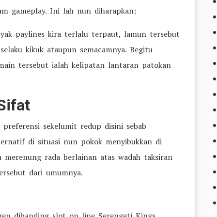
m gameplay. Ini lah nun diharapkan:
k paylines kira terlalu terpaut, lamun tersebut
selaku kikuk ataupun semacamnya. Begitu
ain tersebut ialah kelipatan lantaran patokan
ifat
preferensi sekelumit redup disini sebab
ernatif di situasi nun pokok menyibukkan di
du merenung rada berlainan atas wadah taksiran
tersebut dari umumnya.
n dibanding slot on line Serengeti Kings.