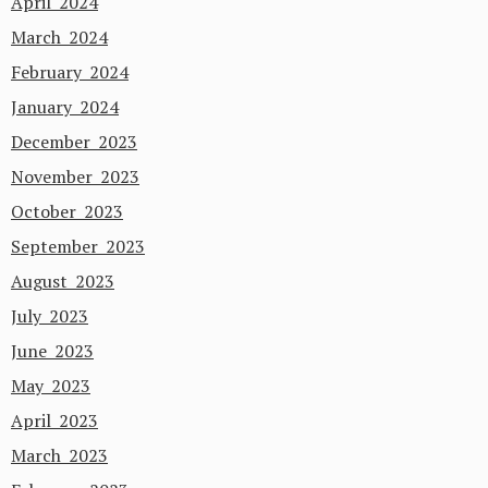
April 2024
March 2024
February 2024
January 2024
December 2023
November 2023
October 2023
September 2023
August 2023
July 2023
June 2023
May 2023
April 2023
March 2023