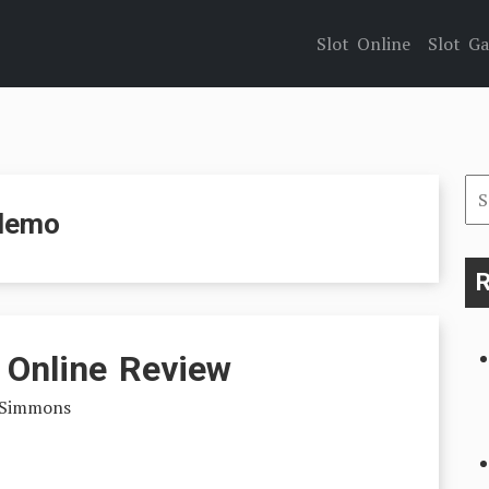
Slot Online
Slot Ga
Se
 demo
for
R
 Online Review
 Simmons